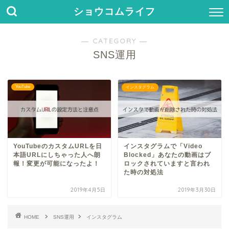
ショウコムライフ
― CATEGORY ―
SNS運用
YouTube
インスタグラム
YouTubeのカスタムURLを日
インスタグラムで「Video
本語URLにしちゃった人へ朗
Blocked」あなたの動画はブ
報！変更が可能になったよ！
ロックされていますと言われ
た時の対処法
2019年4月5日
2019年3月30日
HOME
SNS運用
インスタグラム